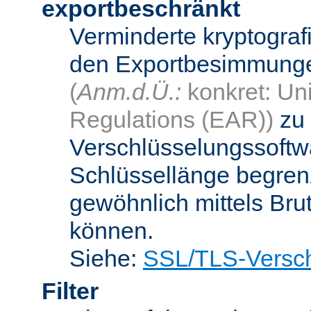
exportbeschränkt
Verminderte kryptograf
den Exportbesimmungen
(
Anm.d.Ü.:
konkret: Uni
Regulations (EAR))
zu 
Verschlüsselungssoftwa
Schlüssellänge begren
gewöhnlich mittels Bru
können.
Siehe:
SSL/TLS-Versch
Filter