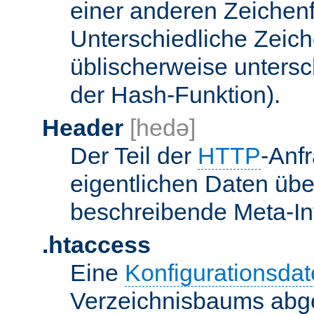
einer anderen Zeichenf
Unterschiedliche Zeic
üblischerweise unters
der Hash-Funktion).
Header
[hedə]
Der Teil der
HTTP
-Anf
eigentlichen Daten über
beschreibende Meta-Inf
.htaccess
Eine
Konfigurationsdat
Verzeichnisbaums abge