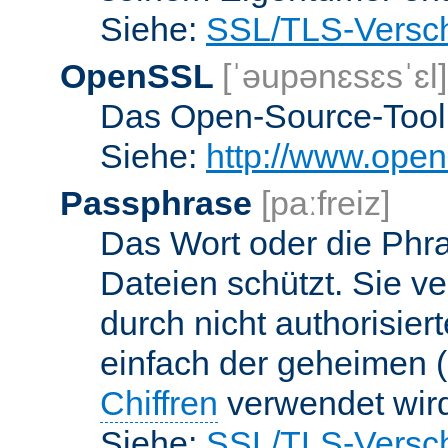
Siehe:
SSL/TLS-Versch
OpenSSL
[ˈəupənɛsɛsˈɛl]
Das Open-Source-Toolk
Siehe:
http://www.open
Passphrase
[paːfreiz]
Das Wort oder die Phra
Dateien schützt. Sie v
durch nicht authorisier
einfach der geheimen (
Chiffren
verwendet wir
Siehe:
SSL/TLS-Versch