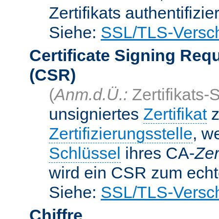
Zertifikats authentifizier
Siehe:
SSL/TLS-Versch
Certificate Signing Req
(CSR)
(
Anm.d.Ü.:
Zertifikats-
unsigniertes
Zertifikat
z
Zertifizierungsstelle
, w
Schlüssel
ihres CA-
Zer
wird ein CSR zum echte
Siehe:
SSL/TLS-Versch
Chiffre