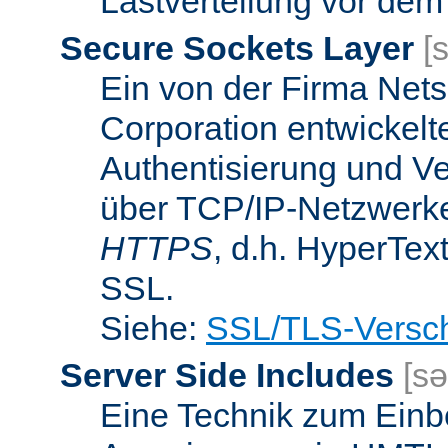
Lastverteilung vor dem
Secure Sockets Layer
[
Ein von der Firma Ne
Corporation entwickelt
Authentisierung und V
über TCP/IP-Netzwerke.
HTTPS
, d.h. HyperTex
SSL.
Siehe:
SSL/TLS-Versch
Server Side Includes
[sə
Eine Technik zum Einb