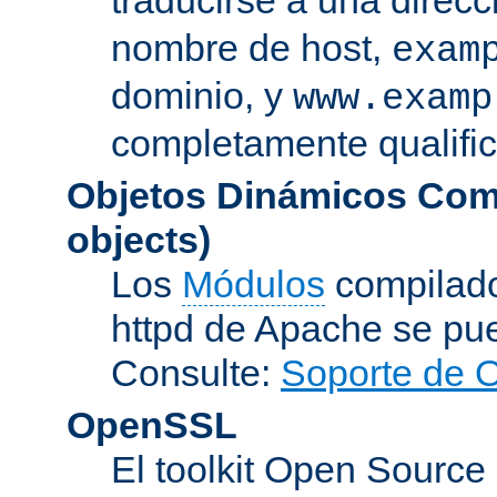
nombre de host,
exam
dominio, y
www.examp
completamente qualifi
Objetos Dinámicos Com
objects)
Los
Módulos
compilado
httpd de Apache se pu
Consulte:
Soporte de 
OpenSSL
El toolkit Open Sourc