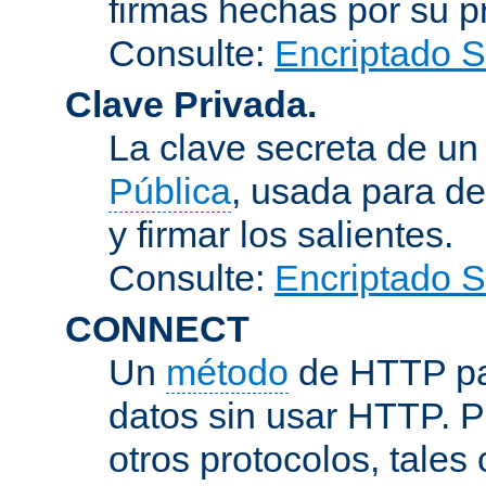
firmas hechas por su pr
Consulte:
Encriptado 
Clave Privada.
La clave secreta de u
Pública
, usada para de
y firmar los salientes.
Consulte:
Encriptado 
CONNECT
Un
método
de HTTP par
datos sin usar HTTP. 
otros protocolos, tales