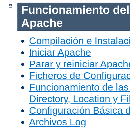
Funcionamiento del
Apache
Compilación e Instala
Iniciar Apache
Parar y reiniciar Apach
Ficheros de Configura
Funcionamiento de las
Directory, Location y Fi
Configuración Básica 
Archivos Log