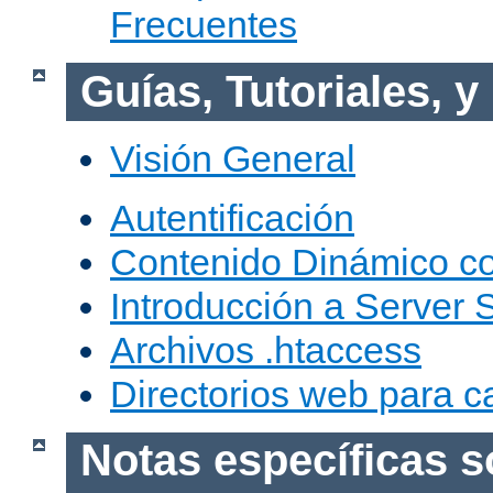
Frecuentes
Guías, Tutoriales, 
Visión General
Autentificación
Contenido Dinámico c
Introducción a Server 
Archivos .htaccess
Directorios web para c
Notas específicas s