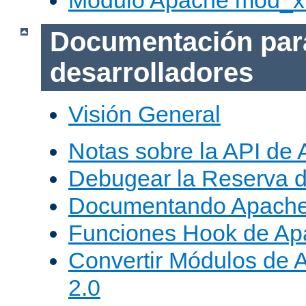
Módulo Apache mod_x
Documentación par
desarrolladores
Visión General
Notas sobre la API de
Debugear la Reserva 
Documentando Apache
Funciones Hook de Ap
Convertir Módulos de 
2.0