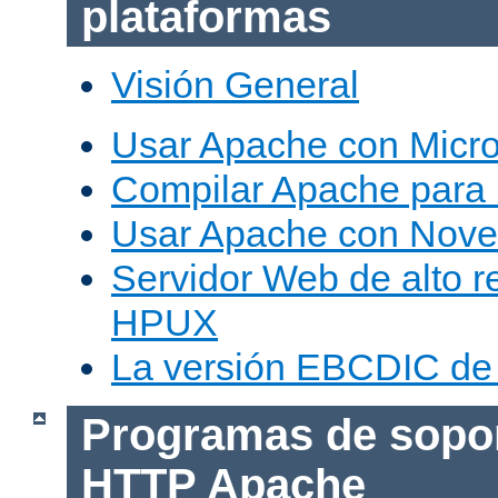
plataformas
Visión General
Usar Apache con Micr
Compilar Apache para
Usar Apache con Nove
Servidor Web de alto r
HPUX
La versión EBCDIC de
Programas de sopor
HTTP Apache