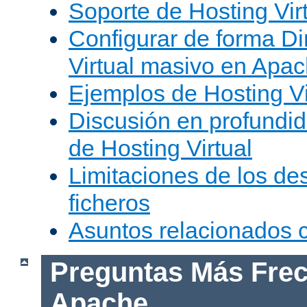
Soporte de Hosting Vir
Configurar de forma Di
Virtual masivo en Apa
Ejemplos de Hosting Vi
Discusión en profundid
de Hosting Virtual
Limitaciones de los de
ficheros
Asuntos relacionados
Preguntas Más Frec
Apache