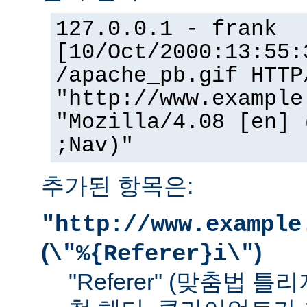
127.0.0.1 - frank
[10/Oct/2000:13:55:
/apache_pb.gif HTTP
"http://www.example
"Mozilla/4.08 [en] 
;Nav)"
추가된 항목은:
"http://www.example
(
)
\"%{Referer}i\"
"Referer" (맞춤법 틀