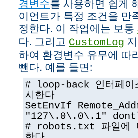
경변수
를 사용하면 쉽게 
이언트가 특정 조건을 만
정한다. 이 작업에는 보통
다. 그리고
지
CustomLog
하여 환경변수 유무에 따
뺀다. 예를 들면:
# loop-back 인터
시한다
SetEnvIf Remote_Add
"127\.0\.0\.1" dont
# robots.txt 파일
한다