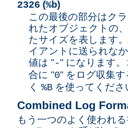
(
)
2326
%b
この最後の部分はクラ
れたオブジェクトの、
たサイズを表します
イアントに送られなか
値は "
" になります
-
合に "
" をログ収集
0
く
を使ってくださ
%B
Combined Log Form
もう一つのよく使われる書式