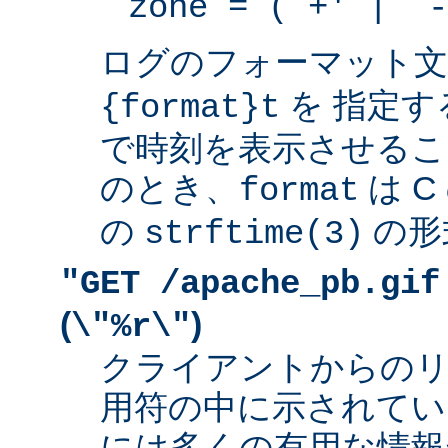
zone = (`+' | `-
ログのフォーマット
を 指定す
{format}t
で時刻を表示させるこ
のとき、
は 
format
の
の形
strftime(3)
"GET /apache_pb.gif
(
)
\"%r\"
クライアントからの
用符の中に示されてい
には多くの有用な情報