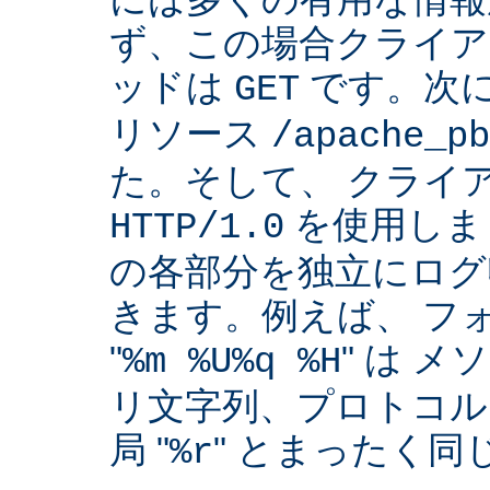
ず、この場合クライア
ッドは
です。次
GET
リソース
/apache_pb
た。そして、 クライ
を使用しま
HTTP/1.0
の各部分を独立にログ
きます。例えば、 フ
"
" は 
%m %U%q %H
リ文字列、プロトコル
局 "
" とまったく
%r