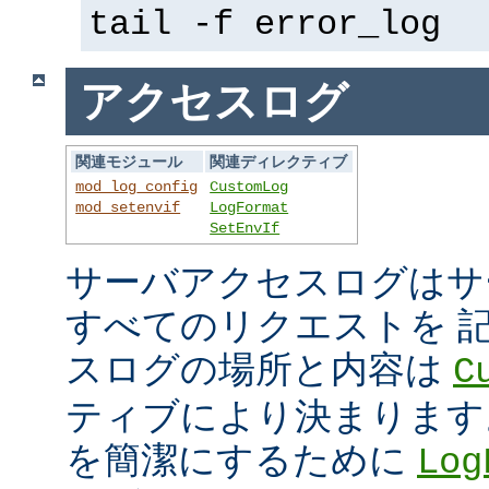
tail -f error_log
アクセスログ
関連モジュール
関連ディレクティブ
mod_log_config
CustomLog
mod_setenvif
LogFormat
SetEnvIf
サーバアクセスログはサ
すべてのリクエストを 
スログの場所と内容は
C
ティブにより決まります
を簡潔にするために
Log