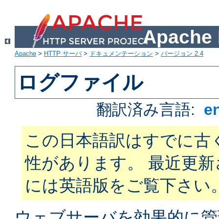
Apach
Apache
>
HTTP サーバ
>
ドキュメンテーション
>
バージョン 2.4
ログファイル
翻訳済み言語:
e
この日本語訳はすでに古
性があります。 最近更
には英語版をご覧下さい
ウェブサーバを効果的に管