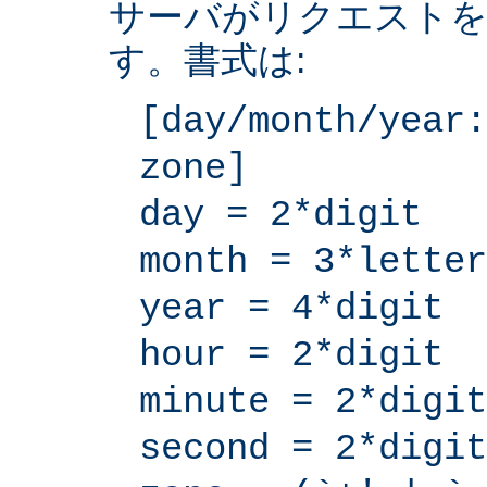
サーバがリクエストを
す。書式は:
[day/month/year:
zone]
day = 2*digit
month = 3*letter
year = 4*digit
hour = 2*digit
minute = 2*digit
second = 2*digit