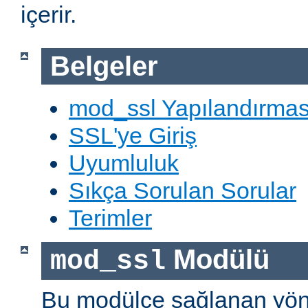
içerir.
Belgeler
mod_ssl Yapılandırmas
SSL'ye Giriş
Uyumluluk
Sıkça Sorulan Sorular
Terimler
Modülü
mod_ssl
Bu modülce sağlanan yön