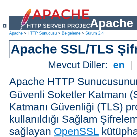
Apache 
Apache
>
HTTP Sunucusu
>
Belgeleme
>
Sürüm 2.4
Apache SSL/TLS Şif
Mevcut Diller:
en
|
Apache HTTP Sunucusun
Güvenli Soketler Katmanı (
Katmanı Güvenliği (TLS) pro
kullanıldığı Sağlam Şifrele
sağlayan
OpenSSL
kütüpha