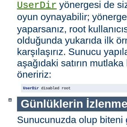
yönergesi de si
UserDir
oyun oynayabilir; yönerg
yaparsanız, root kullanıc
olduğunda yukarıda ilk ör
karşılaşırız. Sunucu yap
aşağıdaki satırın mutlaka
öneririz:
UserDir
 disabled root
Günlüklerin İzlenme
Sunucunuzda olup biteni