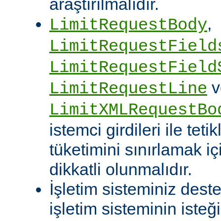
araştırılmalıdır.
,
LimitRequestBody
LimitRequestField
LimitRequestField
v
LimitRequestLine
LimitXMLRequestBo
istemci girdileri ile te
tüketimini sınırlamak iç
dikkatli olunmalıdır.
İşletim sisteminiz deste
işletim sisteminin isteğ