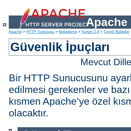
Apache 
Apache
>
HTTP Sunucusu
>
Belgeleme
>
Sürüm 2.4
>
Çeşitli Belgeler
Güvenlik İpuçları
Mevcut Dill
Bir HTTP Sunucusunu ayarl
edilmesi gerekenler ve bazı 
kısmen Apache’ye özel kıs
olacaktır.