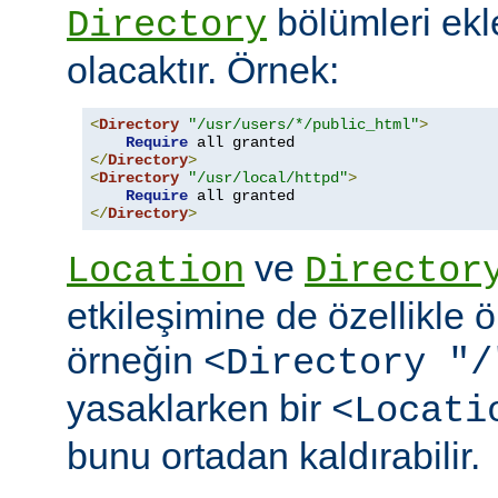
bölümleri ekl
Directory
olacaktır. Örnek:
<
Directory
"/usr/users/*/public_html"
>
Require
</
Directory
>
<
Directory
"/usr/local/httpd"
>
Require
</
Directory
>
ve
Location
Director
etkileşimine de özellikle 
örneğin
<Directory "/
yasaklarken bir
<Locati
bunu ortadan kaldırabilir.