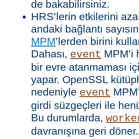
de bakabilirsiniz.
HRS’lerin etkilerini aza
andaki bağlantı sayısını
MPM
’lerden birini kulla
Dahası,
MPM’i h
event
bir evre atanmaması iç
yapar. OpenSSL kütüp
nedeniyle
MPM’
event
girdi süzgeçleri ile hen
Bu durumlarda,
worke
davranışına geri döner.