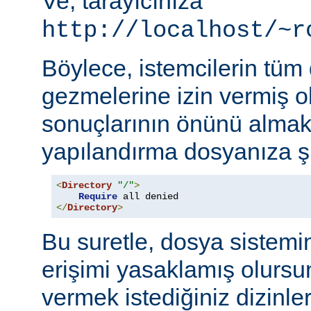
Ve, tarayıcınıza
http://localhost/~r
Böylece, istemcilerin tüm
gezmelerine izin vermiş o
sonuçlarının önünü almak
yapılandırma dosyanıza şu
<
Directory
"/"
>
Require
</
Directory
>
Bu suretle, dosya sistemi
erişimi yasaklamış olursu
vermek istediğiniz dizinle