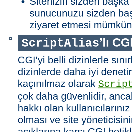
Sitenizin sizden başka 
sunucunuzu sizden baş
ziyaret etmesi mümkün 
’lı CG
ScriptAlias
CGI’yi belli dizinlerle sın
dizinlerde daha iyi denet
kaçınılmaz olarak
Scrip
çok daha güvenlidir, anca
hakkı olan kullanıcılarınız 
olması ve site yöneticisin
açıklarına karşı CGI betikl