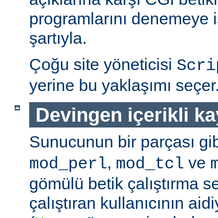
programlarını denemeye is
şartıyla.
Çoğu site yöneticisi
Scri
yerine bu yaklaşımı seçer
Devingen içerikli k
Sunucunun bir parçası gib
,
ve
mod_perl
mod_tcl
gömülü betik çalıştırma 
çalıştıran kullanıcının aidi