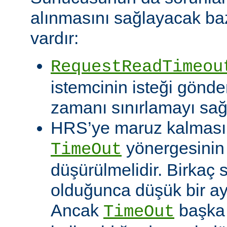
alınmasını sağlayacak baz
vardır:
RequestReadTimeou
istemcinin isteği gönde
zamanı sınırlamayı sağ
HRS’ye maruz kalması o
yönergesinin
TimeOut
düşürülmelidir. Birkaç
olduğunca düşük bir aya
Ancak
başka 
TimeOut