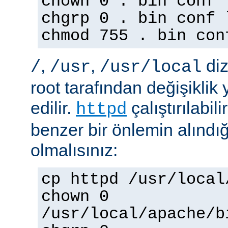
chown 0 . bin conf 
chgrp 0 . bin conf 
chmod 755 . bin con
,
,
diz
/
/usr
/usr/local
root tarafından değişiklik
edilir.
çalıştırılabil
httpd
benzer bir önlemin alınd
olmalısınız:
cp httpd /usr/local
chown 0
/usr/local/apache/b