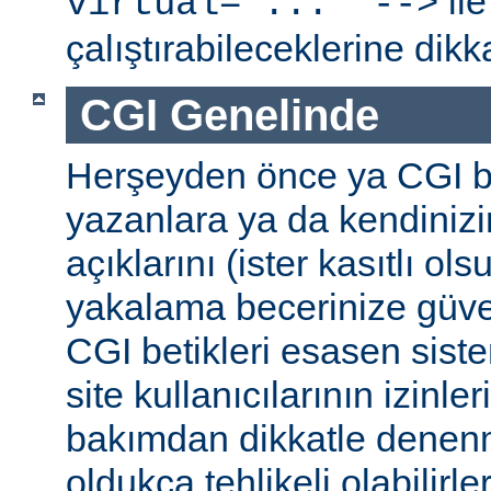
ile
virtual="..." -->
çalıştırabileceklerine dikk
CGI Genelinde
Herşeyden önce ya CGI be
yazanlara ya da kendinizi
açıklarını (ister kasıtlı ols
yakalama becerinize güv
CGI betikleri esasen sist
site kullanıcılarının izinleri
bakımdan dikkatle denenm
oldukça tehlikeli olabilirler