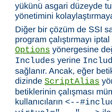
yükünü asgari düzeyde tu
yönetimini kolaylaştırmaya
Diğer bir çözüm de SSI sa
program çalıştırmayı iptal
yönergesine değ
Options
yerine
Includes
Inclu
sağlanır. Ancak, eğer bet
dizinde
yö
ScriptAlias
betiklerinin çalışması mü
kullanıcıların
<--#inclu