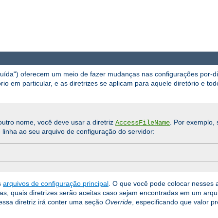
ibuída") oferecem um meio de fazer mudanças nas configurações por-d
io em particular, e as diretrizes se aplicam para aquele diretório e tod
utro nome, você deve usar a diretriz
. Por exemplo, 
AccessFileName
 linha ao seu arquivo de configuração do servidor:
s
arquivos de configuração principal
. O que você pode colocar nesses 
orias, quais diretrizes serão aceitas caso sejam encontradas em um arq
ssa diretriz irá conter uma seção
Override
, especificando que valor p