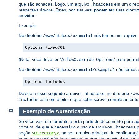
que são achadas. Logo, um arquivo
em um diretó
.htaccess
respectiva árvore. Estes, por sua vez, podem ter suas diretri
servidor.
Exemplo:
No diretório
nós temos um arquivo
/www/htdocs/example1
Options +ExecCGI
(Nota: você deve ter "
" para permiti
AllowOverride Options
No diretório
nós temos 
/www/htdocs/example1/example2
Options Includes
Devido a esse segundo arquivo
, no diretório
.htaccess
/ww
está em efeito, o que sobrescreve completamente 
Includes
Exemplo de Autenticação
Se você veio diretamente à esta parte do documento para ap
comum, de que é necessário o uso de arquivos
p
.htaccess
seção
, no seu arquivo principal de configuraç
<Directory>
apenas se você não tem acesso ao arquivo principal de confi