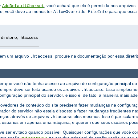
iz
, você achará que ela é permitida nos arquivos
AddDefaultCharset
ão, você deve ao menos ter
para que essa d
AllowOverride FileInfo
diretório, .htaccess
ta em um arquivo
, procure na documentação por essa diretriz
.htaccess
er que você não tenha acesso ao arquivo de configuração principal do 
sempre deve ser feita usando os arquivos
. Esse simplesme
.htaccess
nfiguração principal do servidor, e isso é, de fato, a maneira mais ad
edores de conteúdo do site precisem fazer mudanças na configuração
rador do servidor não esteja disposto a fazer mudanças freqüentes nas
anças através de arquivos
eles mesmos. Isso é particularm
.htaccess
ra usuários em apenas uma máquina, e querem que seus usuários poss
e ser evitado quando possível. Quaisquer configurações que você co