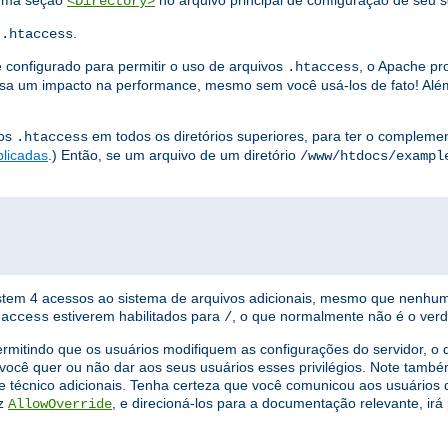
 uma seção
no arquivo principal de configuração de seu s
<Directory>
s
.
.htaccess
 configurado para permitir o uso de arquivos
, o Apache pr
.htaccess
a um impacto na performance, mesmo sem você usá-los de fato! Além
vos
em todos os diretórios superiores, para ter o complement
.htaccess
plicadas
.) Então, se um arquivo de um diretório
/www/htdocs/exampl
xistem 4 acessos ao sistema de arquivos adicionais, mesmo que nenhu
estiverem habilitados para
, o que normalmente não é o verd
taccess
/
ermitindo que os usuários modifiquem as configurações do servidor, 
você quer ou não dar aos seus usuários esses privilégios. Note tamb
e técnico adicionais. Tenha certeza que você comunicou aos usuários q
iz
, e direcioná-los para a documentação relevante, ir
AllowOverride