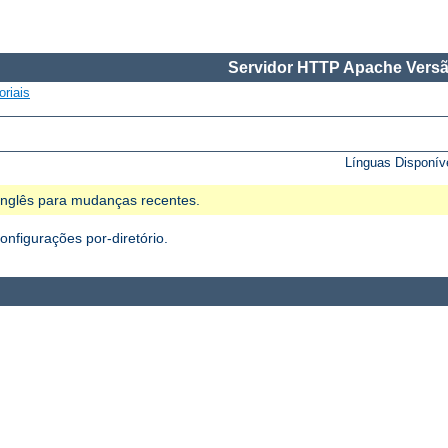
Servidor HTTP Apache Versã
oriais
Línguas Disponív
 Inglês para mudanças recentes.
figurações por-diretório.