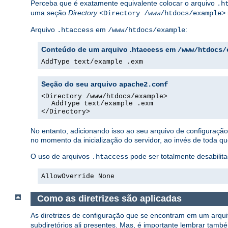
Perceba que é exatamente equivalente colocar o arquivo
.h
uma seção
Directory
<Directory /www/htdocs/example>
Arquivo
em
:
.htaccess
/www/htdocs/example
Conteúdo de um arquivo .htaccess em
/www/htdocs/
AddType text/example .exm
Seção do seu arquivo
apache2.conf
<Directory /www/htdocs/example>
AddType text/example .exm
</Directory>
No entanto, adicionando isso ao seu arquivo de configuraç
no momento da inicialização do servidor, ao invés de toda q
O uso de arquivos
pode ser totalmente desabilita
.htaccess
AllowOverride None
Como as diretrizes são aplicadas
As diretrizes de configuração que se encontram em um arqu
subdiretórios ali presentes. Mas, é importante lembrar tamb