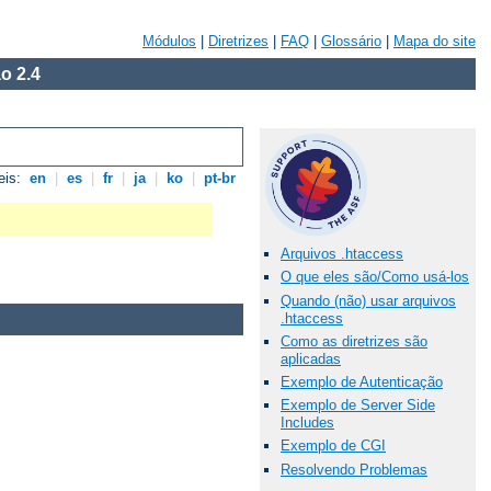
Módulos
|
Diretrizes
|
FAQ
|
Glossário
|
Mapa do site
o 2.4
eis:
en
|
es
|
fr
|
ja
|
ko
|
pt-br
Arquivos .htaccess
O que eles são/Como usá-los
Quando (não) usar arquivos
.htaccess
Como as diretrizes são
aplicadas
Exemplo de Autenticação
Exemplo de Server Side
Includes
Exemplo de CGI
Resolvendo Problemas