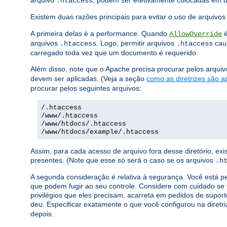
arquivo
, podem ser efetivamente colocadas em
.htaccess
Existem duas razões principais para evitar o uso de arquivo
A primeira delas é a performance. Quando
é
AllowOverride
arquivos
. Logo, permitir arquivos
caus
.htaccess
.htaccess
carregado toda vez que um documento é requerido.
Além disso, note que o Apache precisa procurar pelos arqui
devem ser aplicadas. (Veja a seção
como as diretrizes são a
procurar pelos seguintes arquivos:
/.htaccess
/www/.htaccess
/www/htdocs/.htaccess
/www/htdocs/example/.htaccess
Assim, para cada acesso de arquivo fora desse diretório, e
presentes. (Note que esse só será o caso se os arquivos
.h
A segunda consideração é relativa à segurança. Você está p
que podem fugir ao seu controle. Considere com cuidado se 
privilégios que eles precisam, acarreta em pedidos de suport
deu. Especificar exatamente o que você configurou na diretr
depois.