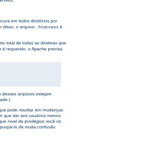
ervidor.
ocura em todos diretórios por
 disso, o arquivo
é
.htaccess
o total de todas as diretivas que
é requerido, o Apache precisa
e
m desses arquivos estejam
ade.)
o que pode resultar em mudanças
ém que dar aos usuários menos
ue nível de privilégios você os
á poupá-lo de muita confusão