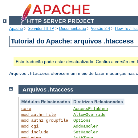
Apache
>
Servidor HTTP
>
Documentação
>
Versão 2.4
>
How-To / Tut
Tutorial do Apache: arquivos .htaccess
Esta tradução pode estar desatualizada. Confira a versão em
Arquivos
oferecem um meio de fazer mudanças nas con
.htaccess
Arquivos .htaccess
Módulos Relacionados
Diretrizes Relacionadas
core
AccessFileName
mod_authn_file
AllowOverride
mod_authz_groupfile
Options
mod_cgi
AddHandler
mod_include
SetHandler
mod_mime
AuthType