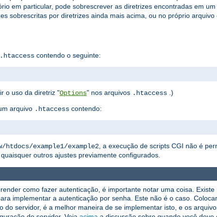
rio em particular, pode sobrescrever as diretrizes encontradas em um
zes sobrescritas por diretrizes ainda mais acima, ou no próprio arquivo
contendo o seguinte:
.htaccess
r o uso da diretriz "
" nos arquivos
.)
Options
.htaccess
um arquivo
contendo:
.htaccess
, a execução de scripts CGI não é per
w/htdocs/example1/example2
quaisquer outros ajustes previamente configurados.
render como fazer autenticação, é importante notar uma coisa. Exist
ara implementar a autenticação por senha. Este não é o caso. Coloca
ão do servidor, é a melhor maneira de se implementar isto, e os arquiv
guração do servidor. Veja
acima
a discussão sobre quando você deve 