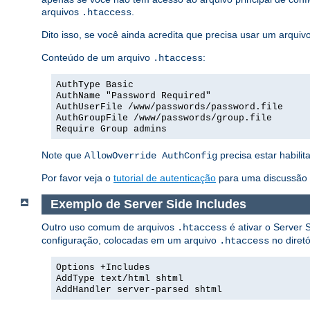
arquivos
.
.htaccess
Dito isso, se você ainda acredita que precisa usar um arquiv
Conteúdo de um arquivo
:
.htaccess
AuthType Basic
AuthName "Password Required"
AuthUserFile /www/passwords/password.file
AuthGroupFile /www/passwords/group.file
Require Group admins
Note que
precisa estar habilit
AllowOverride AuthConfig
Por favor veja o
tutorial de autenticação
para uma discussão m
Exemplo de Server Side Includes
Outro uso comum de arquivos
é ativar o Server S
.htaccess
configuração, colocadas em um arquivo
no diretó
.htaccess
Options +Includes
AddType text/html shtml
AddHandler server-parsed shtml