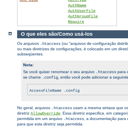
AuthName
AuthUserFile
AuthGroupFile
Require
O que eles são/Como usá-los
Os arquivos
(ou "arquivos de configuração distr
.htaccess
ou mais diretrizes de configurações, é colocado em um diretór
subseqüentes.
Nota:
Se você quiser renomear o seu arquivo
para o
.htaccess
se chame
, então você pode adicionar a seguinte
.config
AccessFileName .config
No geral, arquivos
usam a mesma sintaxe que o
.htaccess
diretriz
. Essa diretriz especifica, em categ
AllowOverride
permitida em um arquivo
, a documentação para e
.htaccess
para que esta diretriz seja permitida.