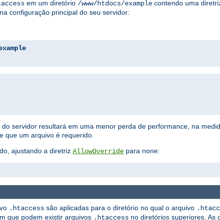
em um diretório
contendo uma diretriz
taccess
/www/htdocs/example
na configuração principal do seu servidor:
example
ão do servidor resultará em uma menor perda de performance, na medi
ue que um arquivo é requerido.
do, ajustando a diretriz
para
:
AllowOverride
none
ivo
são aplicadas para o diretório no qual o arquivo
.htaccess
.htacc
ém que podem existir arquivos
no diretórios superiores. As 
.htaccess