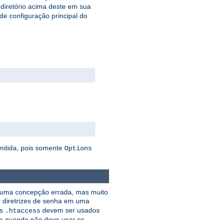
 diretório acima deste em sua
 de configuração principal do
mitida, pois somente
Options
e uma concepção errada, mas muito
r diretrizes de senha em uma
os
devem ser usados
.htaccess
e quando não deve usar os