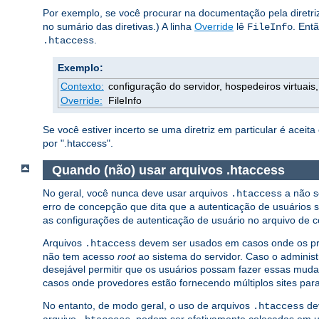
Por exemplo, se você procurar na documentação pela diretr
no sumário das diretivas.) A linha
Override
lê
. Ent
FileInfo
.
.htaccess
Exemplo:
Contexto:
configuração do servidor, hospedeiros virtuais, 
Override:
FileInfo
Se você estiver incerto se uma diretriz em particular é acei
por ".htaccess".
Quando (não) usar arquivos .htaccess
No geral, você nunca deve usar arquivos
a não s
.htaccess
erro de concepção que dita que a autenticação de usuários 
as configurações de autenticação de usuário no arquivo de co
Arquivos
devem ser usados em casos onde os prov
.htaccess
não tem acesso
root
ao sistema do servidor. Caso o administ
desejável permitir que os usuários possam fazer essas mud
casos onde provedores estão fornecendo múltiplos sites pa
No entanto, de modo geral, o uso de arquivos
dev
.htaccess