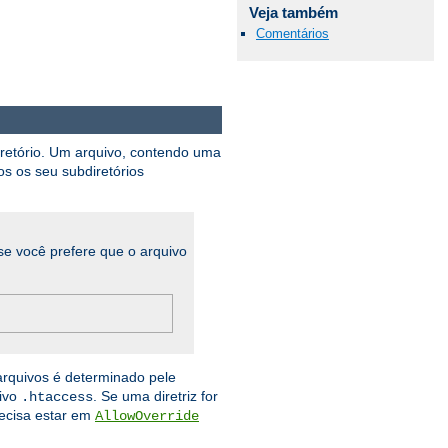
Veja também
Comentários
iretório. Um arquivo, contendo uma
os os seu subdiretórios
se você prefere que o arquivo
arquivos é determinado pele
uivo
. Se uma diretriz for
.htaccess
recisa estar em
AllowOverride