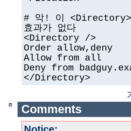
# 악! 이 <Directo
효과가 없다
<Directory />
Order allow,deny
Allow from all
Deny from badguy.ex
</Directory>
Comments
Notice: