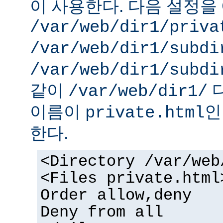
이 사용한다. 다음 설정을 
/var/web/dir1/priva
/var/web/dir1/subdi
/var/web/dir1/subdi
같이
디
/var/web/dir1/
이름이
인
private.html
한다.
<Directory /var/web
<Files private.html
Order allow,deny
Deny from all