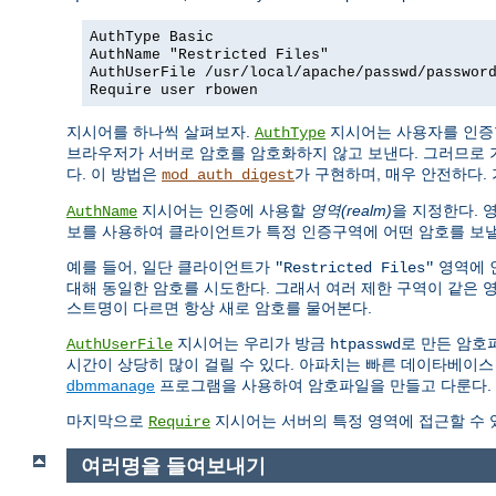
AuthType Basic
AuthName "Restricted Files"
AuthUserFile /usr/local/apache/passwd/passwor
Require user rbowen
지시어를 하나씩 살펴보자.
지시어는 사용자를 인증
AuthType
브라우저가 서버로 암호를 암호화하지 않고 보낸다. 그러므로 
다. 이 방법은
가 구현하며, 매우 안전하다. 
mod_auth_digest
지시어는 인증에 사용할
영역(realm)
을 지정한다. 
AuthName
보를 사용하여 클라이언트가 특정 인증구역에 어떤 암호를 보낼
예를 들어, 일단 클라이언트가
영역에 
"Restricted Files"
대해 동일한 암호를 시도한다. 그래서 여러 제한 구역이 같은 
스트명이 다르면 항상 새로 암호를 물어본다.
지시어는 우리가 방금
로 만든 암호
AuthUserFile
htpasswd
시간이 상당히 많이 걸릴 수 있다. 아파치는 빠른 데이타베이스
dbmmanage
프로그램을 사용하여 암호파일을 만들고 다룬다.
마지막으로
지시어는 서버의 특정 영역에 접근할 수 
Require
여러명을 들여보내기