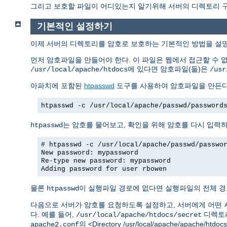
그리고 보호할 파일이 어디있는지 알기위해 서버의 디렉토리 구조
기본적인 설정하기
이제 서버의 디렉토리를 암호로 보호하는 기본적인 방법을 설
먼저 암호파일을 만들어야 한다. 이 파일은 웹에서 접근할 수 
에 있다면 암호파일(들)은
/usr/local/apache/htdocs
/usr
아파치에 포함된
htpasswd
도구를 사용하여 암호파일을 만든다
htpasswd -c /usr/local/apache/passwd/password
는 암호를 물어보고, 확인을 위해 암호를 다시 입력
htpasswd
# htpasswd -c /usr/local/apache/passwd/passwo
New password: mypassword
Re-type new password: mypassword
Adding password for user rbowen
물론
이 실행파일 경로에 없다면 실행파일의 전체 경
htpasswd
다음으로 서버가 암호를 요청하도록 설정하고, 서버에게 어떤 
다. 예를 들어,
디렉토리
/usr/local/apache/htdocs/secret
의 <Directory /usr/local/apache/apache/h
apache2.conf