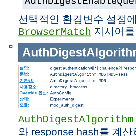
AuthDigestEnableQue
선택적인 환경변수 설정에
지시어를
BrowserMatch
AuthDigestAlgorit
설명:
digest authentication에서 challenge
문법:
AuthDigestAlgorithm MD5|MD5-sess
기본값:
AuthDigestAlgorithm MD5
사용장소:
directory, .htaccess
Override 옵션:
AuthConfig
상태:
Experimental
모듈:
mod_auth_digest
AuthDigestAlgorithm
와 response hash를