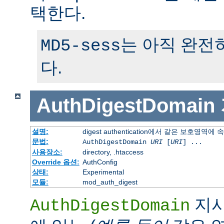
택한다.
는 아직 완전
MD5-sess
다.
AuthDigestDomain
설명:
digest authentication에서 같은 보호영역에
문법:
AuthDigestDomain
URI
[
URI
] ...
사용장소:
directory, .htaccess
Override 옵션:
AuthConfig
상태:
Experimental
모듈:
mod_auth_digest
지시
AuthDigestDomain