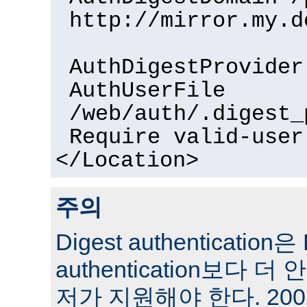
http://mirror.my.d
AuthDigestProvider
AuthUserFile
/web/auth/.digest_
Require valid-user
</Location>
주의
Digest authentication은 
authentication보다 
저가 지원해야 한다. 200