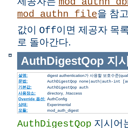
제공자는
mod_authn_db
을 참고
mod_authn_file
값이
이면 제공자 목
Off
로 돌아간다.
AuthDigestQop
지
설명:
digest authentication가 사용할 보호수준(quali
문법:
AuthDigestQop none|auth|auth-int [a
기본값:
AuthDigestQop auth
사용장소:
directory, .htaccess
Override 옵션:
AuthConfig
상태:
Experimental
모듈:
mod_auth_digest
지시어
AuthDigestQop