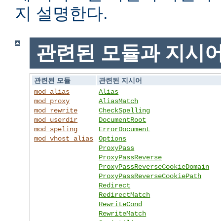
지 설명한다.
관련된 모듈과 지시
관련된 모듈
관련된 지시어
mod_alias
Alias
mod_proxy
AliasMatch
mod_rewrite
CheckSpelling
mod_userdir
DocumentRoot
mod_speling
ErrorDocument
mod_vhost_alias
Options
ProxyPass
ProxyPassReverse
ProxyPassReverseCookieDomain
ProxyPassReverseCookiePath
Redirect
RedirectMatch
RewriteCond
RewriteMatch