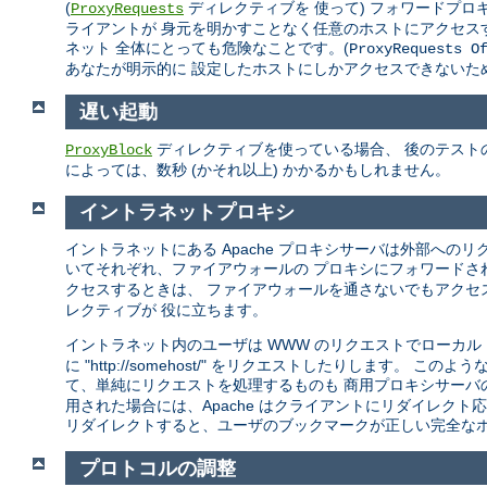
(
ディレクティブを 使って) フォワードプ
ProxyRequests
ライアントが 身元を明かすことなく任意のホストにアクセス
ネット 全体にとっても危険なことです。(
ProxyRequests O
あなたが明示的に 設定したホストにしかアクセスできないた
遅い起動
ディレクティブを使っている場合、 後のテストの
ProxyBlock
によっては、数秒 (かそれ以上) かかるかもしれません。
イントラネットプロキシ
イントラネットにある Apache プロキシサーバは外部への
いてそれぞれ、ファイアウォールの プロキシにフォワードさ
クセスするときは、 ファイアウォールを通さないでもアクセ
レクティブが 役に立ちます。
イントラネット内のユーザは WWW のリクエストでローカル
に "http://somehost/" をリクエストしたりしま
て、単純にリクエストを処理するものも 商用プロキシサーバ
用された場合には、Apache はクライアントにリダイレクト応
リダイレクトすると、ユーザのブックマークが正しい完全なホ
プロトコルの調整