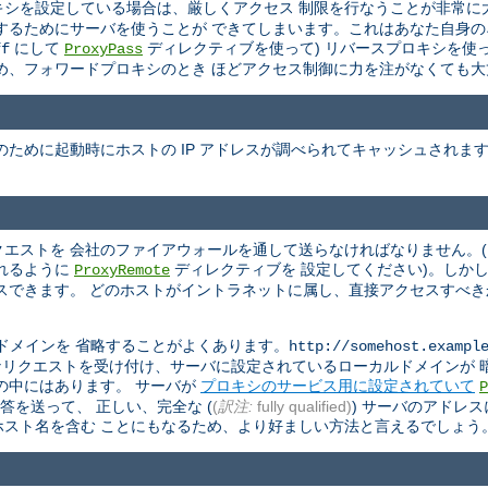
ロキシを設定している場合は、厳しくアクセス 制限を行なうことが非常
するためにサーバを使うことが できてしまいます。これはあなた自身
にして
ディレクティブを使って) リバースプロキシを使
ff
ProxyPass
め、フォワードプロキシのとき ほどアクセス制御に力を注がなくても大
ために起動時にホストの IP アドレスが調べられてキャッシュされま
リクエストを 会社のファイアウォールを通して送らなければなりません。
れるように
ディレクティブを 設定してください)。しか
ProxyRemote
スできます。 どのホストがイントラネットに属し、直接アクセスすべ
ドメインを 省略することがよくあります。
http://somehost.exampl
す。 このようなリクエストを受け付け、サーバに設定されているローカルドメイ
の中にはあります。 サーバが
プロキシのサービス用に設定されていて
P
答を送って、 正しい、完全な (
(
訳注:
fully qualified)
) サーバのアドレ
スト名を含む ことにもなるため、より好ましい方法と言えるでしょう