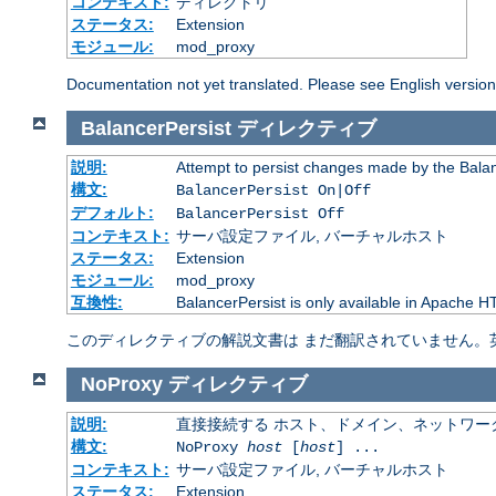
コンテキスト:
ディレクトリ
ステータス:
Extension
モジュール:
mod_proxy
Documentation not yet translated. Please see English versio
BalancerPersist
ディレクティブ
説明:
Attempt to persist changes made by the Bala
構文:
BalancerPersist On|Off
デフォルト:
BalancerPersist Off
コンテキスト:
サーバ設定ファイル, バーチャルホスト
ステータス:
Extension
モジュール:
mod_proxy
互換性:
BalancerPersist is only available in Apache H
このディレクティブの解説文書は まだ翻訳されていません。
NoProxy
ディレクティブ
説明:
直接接続する ホスト、ドメイン、ネットワー
構文:
NoProxy
host
[
host
] ...
コンテキスト:
サーバ設定ファイル, バーチャルホスト
ステータス:
Extension