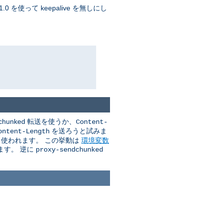
 を使って keepalive を無しにし
unked 転送を使うか、
Content-
を送ろうと試みま
ontent-Length
送も使われます。 この挙動は
環境変数
ます。 逆に
proxy-sendchunked