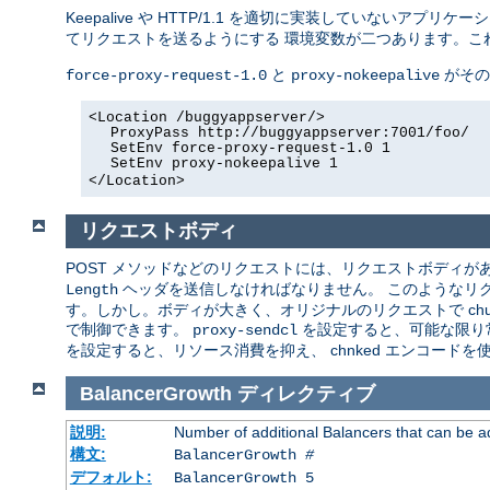
Keepalive や HTTP/1.1 を適切に実装していないアプリ
てリクエストを送るようにする 環境変数が二つあります。こ
と
がその
force-proxy-request-1.0
proxy-nokeepalive
<Location /buggyappserver/>
ProxyPass http://buggyappserver:7001/foo/
SetEnv force-proxy-request-1.0 1
SetEnv proxy-nokeepalive 1
</Location>
リクエストボディ
POST メソッドなどのリクエストには、リクエストボディがあり
ヘッダを送信しなければなりません。 このようなリ
Length
す。しかし。ボディが大きく、オリジナルのリクエストで chun
で制御できます。
を設定すると、可能な限り
proxy-sendcl
を設定すると、リソース消費を抑え、 chnked エンコード
BalancerGrowth
ディレクティブ
説明:
Number of additional Balancers that can be a
構文:
BalancerGrowth
#
デフォルト:
BalancerGrowth 5