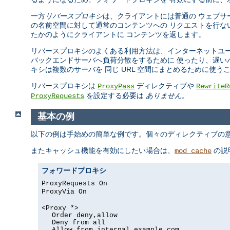
一方
リバースプロキシ
は、クライアントには普通の ウェブサ
の名前空間に対して通常のコンテンツへの リクエストを行な
たかのようにクライアントに コンテンツを返します。
リバースプロキシのよくある利用方法は、インターネットユー
バックエンドサーバへ負荷分散をするために 使ったり、遅い
キシは複数のサーバを 同じ URL 空間にまとめるために使う
リバースプロキシは
ディレクティブや
ProxyPass
RewriteR
を設定する必要は
ありません
。
ProxyRequests
基本の例
以下の例は手始めの簡単な例です。個々のディレクティブの意
またキャッシュ機能を有効にしたい場合は、
の説
mod_cache
フォワードプロキシ
ProxyRequests On
ProxyVia On
<Proxy *>
Order deny,allow
Deny from all
Allow from internal.example.com