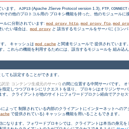
しています。
(Apache JServe Protocol version 1.3),
,
AJP13
FTP
CONNECT
やその他のプロトコル用の プロキシ機能を持った、他のモジュールに
ールに分割されています:
,
,
mod_proxy_http
mod_proxy_ftp
mod_pro
使いたい場合は、
と
該当するモジュールをサーバに (コン
mod_proxy
す。 キャッシュは
と関連モジュールで 提供されています。S
mod_cache
す。これらの機能を利用するためには、該当するモジュールを 組み込
としても設定することができます。
(
訳注:
コンテンツ生成元のサーバ)
の間に位置する中間サーバです。 オ
を指定しつつプロキシにリクエストを送り、 プロキシはオリジンサー
ます。 クライアントが他のサイトにフォワードプロクシ経由でアクセス
によって 制限されている内部のクライアントにインターネットへのア
で提供されている) キャッシュ機能を用いることもできます。
cache
効になります。フォワードプロキシでは、クライアントは本当の身元を
、承認されたクライアントのみがプロキシにアクセスできるように
サーバ