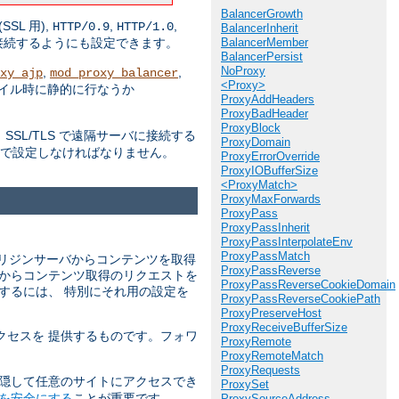
BalancerGrowth
(SSL 用),
,
,
HTTP/0.9
HTTP/1.0
BalancerInherit
BalancerMember
接続するようにも設定できます。
BalancerPersist
NoProxy
,
,
xy_ajp
mod_proxy_balancer
<Proxy>
パイル時に静的に行なうか
ProxyAddHeaders
ProxyBadHeader
ProxyBlock
SL/TLS で遠隔サーバに接続する
ProxyDomain
んで設定しなければなりません。
ProxyErrorOverride
ProxyIOBufferSize
<ProxyMatch>
ProxyMaxForwards
ProxyPass
ProxyPassInherit
ProxyPassInterpolateEnv
ProxyPassMatch
リジンサーバからコンテンツを取得
ProxyPassReverse
バからコンテンツ取得のリクエストを
ProxyPassReverseCookieDomain
するには、 特別にそれ用の設定を
ProxyPassReverseCookiePath
ProxyPreserveHost
ProxyReceiveBufferSize
クセスを 提供するものです。フォワ
ProxyRemote
ProxyRemoteMatch
ProxyRequests
 隠して任意のサイトにアクセスでき
ProxySet
を安全にする
ことが重要です。
ProxySourceAddress