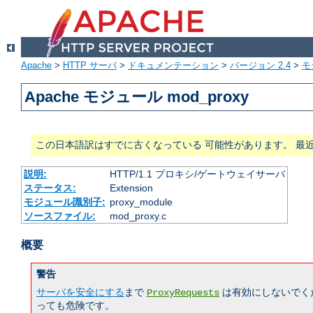
Apache
>
HTTP サーバ
>
ドキュメンテーション
>
バージョン 2.4
>
モ
Apache モジュール mod_proxy
この日本語訳はすでに古くなっている 可能性があります。 最
説明:
HTTP/1.1 プロキシ/ゲートウェイサーバ
ステータス:
Extension
モジュール識別子:
proxy_module
ソースファイル:
mod_proxy.c
概要
警告
サーバを安全にする
まで
は有効にしないでく
ProxyRequests
っても危険です。