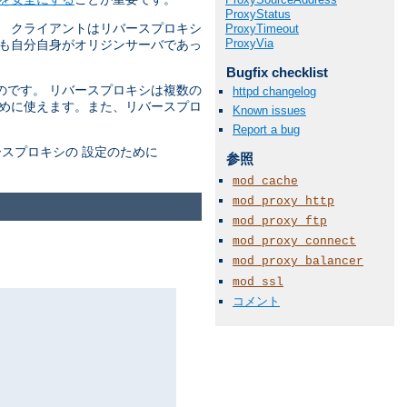
ProxyStatus
。 クライアントはリバースプロキシ
ProxyTimeout
ProxyVia
かも自分自身がオリジンサーバであっ
Bugfix checklist
のです。 リバースプロキシは複数の
httpd changelog
ために使えます。また、リバースプロ
Known issues
Report a bug
スプロキシの 設定のために
参照
mod_cache
mod_proxy_http
mod_proxy_ftp
mod_proxy_connect
mod_proxy_balancer
mod_ssl
コメント