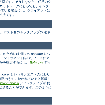
に大切です。そうしないと、任意のク
のネットワークにとっても、インター
っている場合には、クライアントは
丈夫です。
す。ホスト名のルックアップの 速さ
(このためには 個々の
scheme
につ
しイントラネット内のリソースにア
きかを指定するには、
ディ
NoProxy
というリクエストの代わり
e.com/
ンが 暗黙のうちに使われていると解釈し
ディレクティブが 使
roxyDomain
スに送ることができます。このように
。