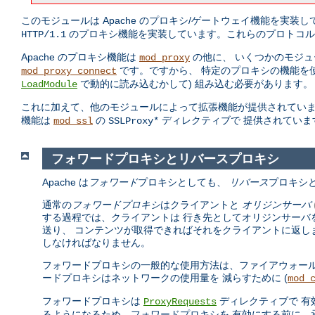
このモジュールは Apache のプロキシ/ゲートウェイ機能を実装
のプロキシ機能を実装しています。これらのプロトコル
HTTP/1.1
Apache のプロキシ機能は
の他に、 いくつかのモジュ
mod_proxy
です。ですから、 特定のプロキシの機能を
mod_proxy_connect
で動的に読み込むかして) 組み込む必要があります。
LoadModule
これに加えて、他のモジュールによって拡張機能が提供されていま
機能は
の
ディレクティブで 提供されていま
mod_ssl
SSLProxy*
フォワードプロキシとリバースプロキシ
Apache は
フォワード
プロキシとしても、
リバース
プロキシ
通常の
フォワードプロキシ
はクライアントと
オリジンサーバ
する過程では、クライアントは 行き先としてオリジンサーバ
送り、 コンテンツが取得できればそれをクライアントに返し
しなければなりません。
フォワードプロキシの一般的な使用方法は、ファイアウォール
ードプロキシはネットワークの使用量を 減らすために (
mod_
フォワードプロキシは
ディレクティブで 有
ProxyRequests
るようになるため、フォワードプロキシを 有効にする前に