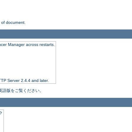
n of document.
ncer Manager across restarts.
TTP Server 2.4.4 and later.
英語版をご覧ください。
ク