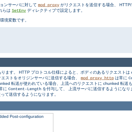
ケーションサーバに対して
がリクエストを送信する場合、 HTTP/1.0
mod_proxy
れらは
ディレクティブで設定します。
SetEnv
環境変数です。
ます。 HTTP プロトコル仕様によると、ボディのあるリクエストは ch
クエストをオリジンサーバに送信する場合、
は常に
mod_proxy_http
C
ked 転送が使われている場合、上流へのリクエストに chunked 転
常に
を付与して、 上流サーバに送信するようになり
Content-Length
を使って送信するようになります。
dded Post-configuration