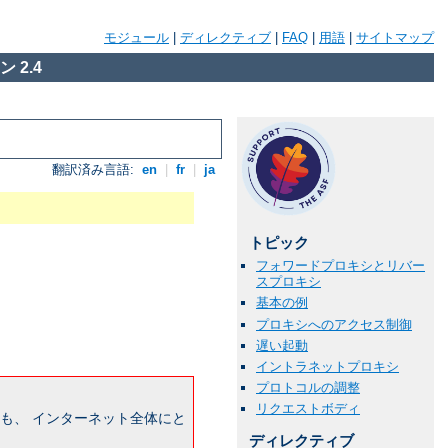
モジュール
|
ディレクティブ
|
FAQ
|
用語
|
サイトマップ
 2.4
翻訳済み言語:
en
|
fr
|
ja
トピック
フォワードプロキシとリバー
スプロキシ
基本の例
プロキシへのアクセス制御
遅い起動
イントラネットプロキシ
プロトコルの調整
リクエストボディ
も、 インターネット全体にと
ディレクティブ