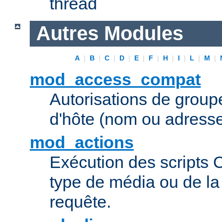
thread
Autres Modules
A
|
B
|
C
|
D
|
E
|
F
|
H
|
I
|
L
|
M
|
mod_access_compat
Autorisations de grou
d'hôte (nom ou adresse
mod_actions
Exécution des scripts 
type de média ou de l
requête.